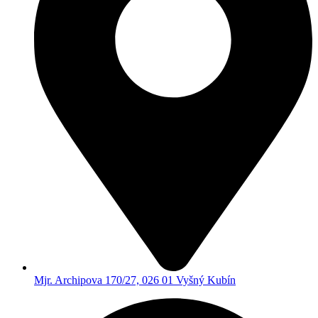
Mjr. Archipova 170/27, 026 01 Vyšný Kubín