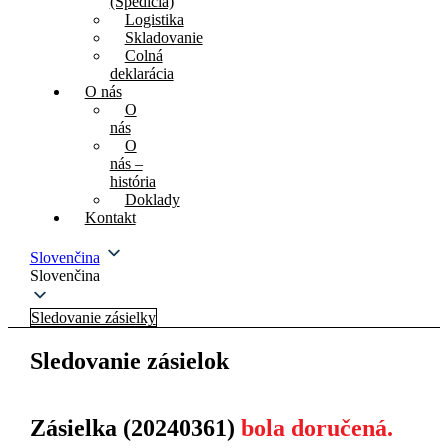
(Špedícia)
Logistika
Skladovanie
Colná
deklarácia
O nás
O
nás
O
nás –
história
Doklady
Kontakt
Slovenčina
Slovenčina
Sledovanie zásielky
Sledovanie zásielok
Zásielka (20240361)
bola doručená.