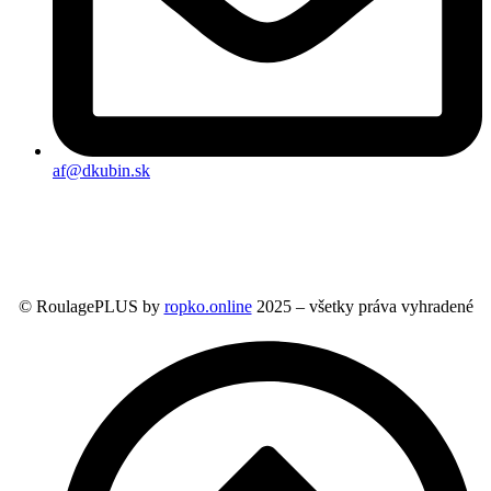
af@dkubin.sk
© RoulagePLUS by
ropko.online
2025 – všetky práva vyhradené