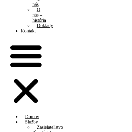
nás
O
nás –
história
Doklady
Kontakt
Domov
Služby
Zasielateľstvo