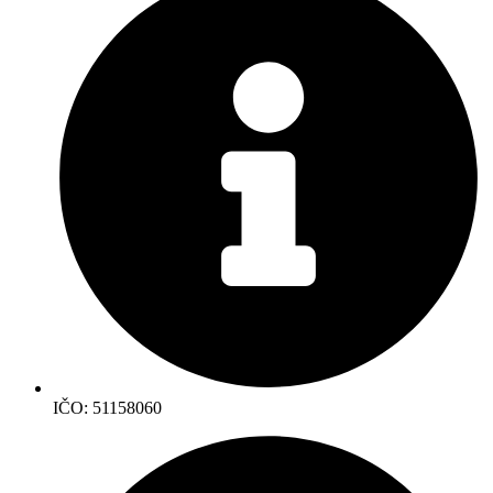
IČO: 51158060