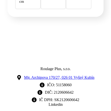
cm
Roulage Plus, s.r.o.
Mjr. Archipova 170/27, 026 01 Vyšný Kubín
IČO: 51158060
DIČ: 2120606642
IČ DPH: SK2120606642
Linkedin