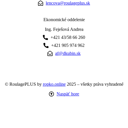
lencova@roulageplus.sk
Ekonomické oddelenie
Ing. Feješová Andrea
+421 43/58 66 260
+421 905 974 962
af@dkubin.sk
© RoulagePLUS by
ropko.online
2025 – všetky práva vyhradené
Naspäť hore