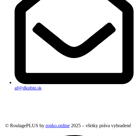
af@dkubin.sk
© RoulagePLUS by
ropko.online
2025 – všetky práva vyhradené