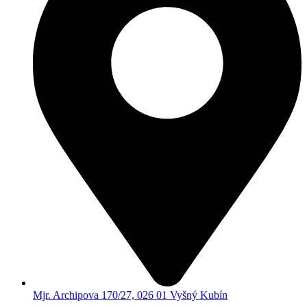
Mjr. Archipova 170/27, 026 01 Vyšný Kubín