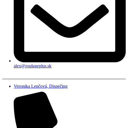
alex@roulageplus.sk
Veronika Lenčová, Dispečing