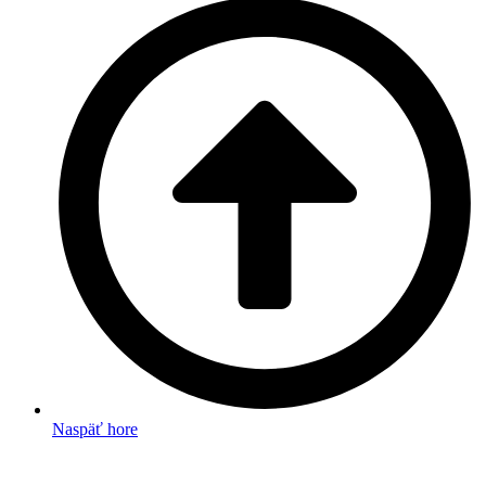
Naspäť hore