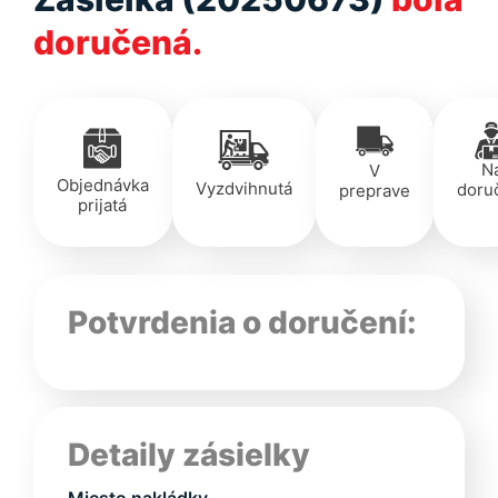
doručená.
N
V
Objednávka
Vyzdvihnutá
doru
preprave
prijatá
Potvrdenia o doručení:
Detaily zásielky