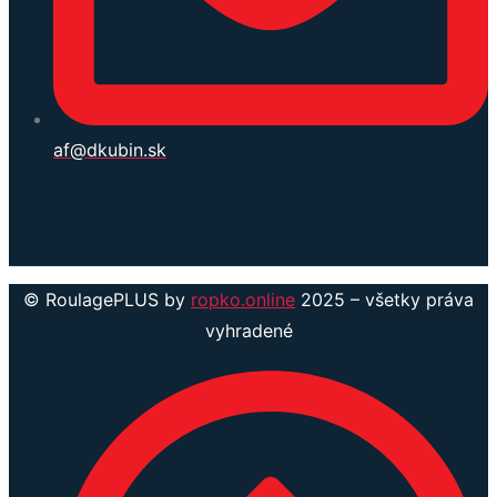
af@dkubin.sk
© RoulagePLUS by
ropko.online
2025 – všetky práva
vyhradené