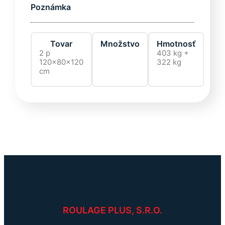
Poznámka
Tovar
Množstvo
Hmotnosť
2 p
403 kg +
120x80x120
322 kg
cm
ROULAGE PLUS, S.R.O.