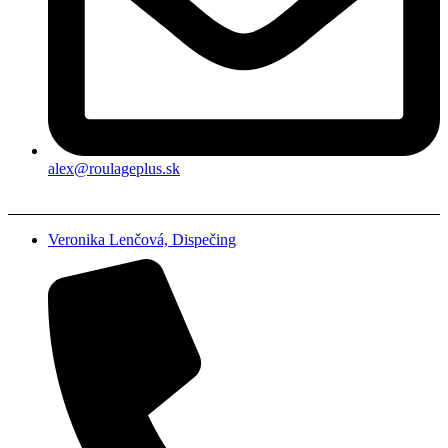
alex@roulageplus.sk
Veronika Lenčová, Dispečing