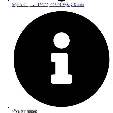
Mjr. Archipova 170/27, 026 01 Vyšný Kubín
IČO: 51158060