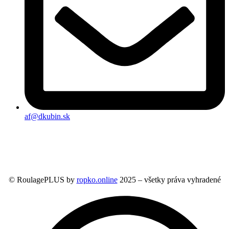
af@dkubin.sk
© RoulagePLUS by
ropko.online
2025 – všetky práva vyhradené