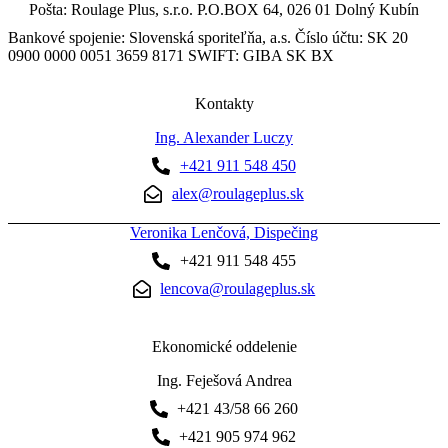
Pošta: Roulage Plus, s.r.o. P.O.BOX 64, 026 01 Dolný Kubín
Bankové spojenie: Slovenská sporiteľňa, a.s. Číslo účtu: SK 20
0900 0000 0051 3659 8171 SWIFT: GIBA SK BX
Kontakty
Ing. Alexander Luczy
+421 911 548 450
alex@roulageplus.sk
Veronika Lenčová, Dispečing
+421 911 548 455
lencova@roulageplus.sk
Ekonomické oddelenie
Ing. Feješová Andrea
+421 43/58 66 260
+421 905 974 962