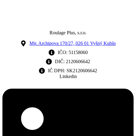
Roulage Plus, s.r.o.
Mjr. Archipova 170/27, 026 01 Vyšný Kubín
IČO: 51158060
DIČ: 2120606642
IČ DPH: SK2120606642
Linkedin