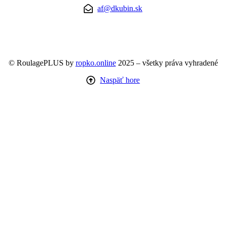
af@dkubin.sk
© RoulagePLUS by
ropko.online
2025 – všetky práva vyhradené
Naspäť hore