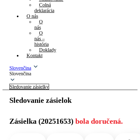
Colná
deklarácia
O nás
O
nás
O
nás –
história
Doklady
Kontakt
Slovenčina
Slovenčina
Sledovanie zásielky
Sledovanie zásielok
Zásielka (20251653)
bola doručená.