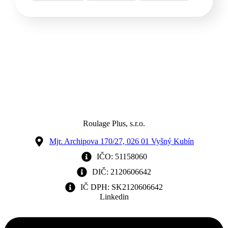
Roulage Plus, s.r.o.
Mjr. Archipova 170/27, 026 01 Vyšný Kubín
IČO: 51158060
DIČ: 2120606642
IČ DPH: SK2120606642
Linkedin