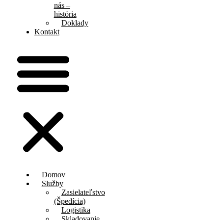
nás –
história
Doklady
Kontakt
Domov
Služby
Zasielateľstvo
(Špedícia)
Logistika
Skladovanie