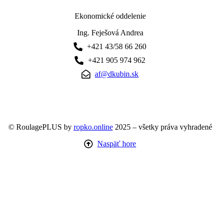
Ekonomické oddelenie
Ing. Feješová Andrea
+421 43/58 66 260
+421 905 974 962
af@dkubin.sk
© RoulagePLUS by
ropko.online
2025 – všetky práva vyhradené
Naspäť hore