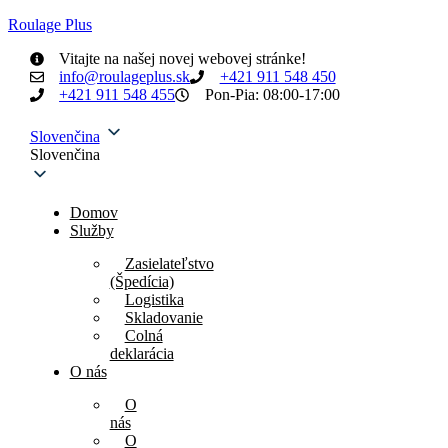
Roulage Plus
Vitajte na našej novej webovej stránke!
info@roulageplus.sk
+421 911 548 450
+421 911 548 455
Pon-Pia: 08:00-17:00
Slovenčina
Slovenčina
Domov
Služby
Zasielateľstvo
(Špedícia)
Logistika
Skladovanie
Colná
deklarácia
O nás
O
nás
O