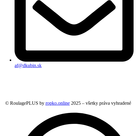
af@dkubin.sk
© RoulagePLUS by
ropko.online
2025 – všetky práva vyhradené