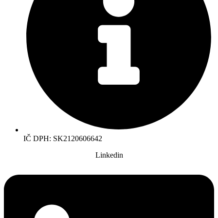
IČ DPH: SK2120606642
Linkedin