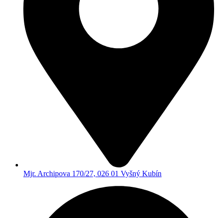
Mjr. Archipova 170/27, 026 01 Vyšný Kubín