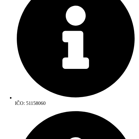
IČO: 51158060