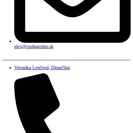
alex@roulageplus.sk
Veronika Lenčová, Dispečing