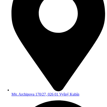
Mjr. Archipova 170/27, 026 01 Vyšný Kubín