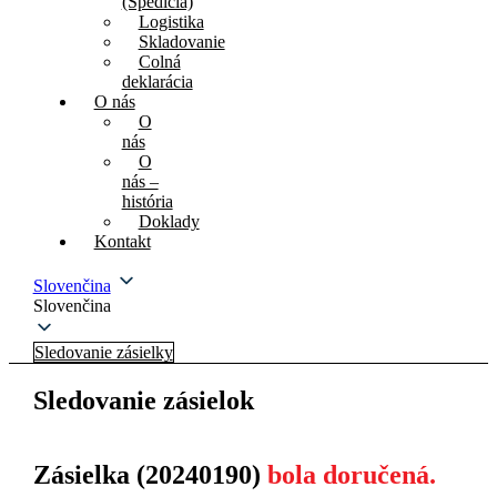
(Špedícia)
Logistika
Skladovanie
Colná
deklarácia
O nás
O
nás
O
nás –
história
Doklady
Kontakt
Slovenčina
Slovenčina
Sledovanie zásielky
Sledovanie zásielok
Zásielka (20240190)
bola doručená.