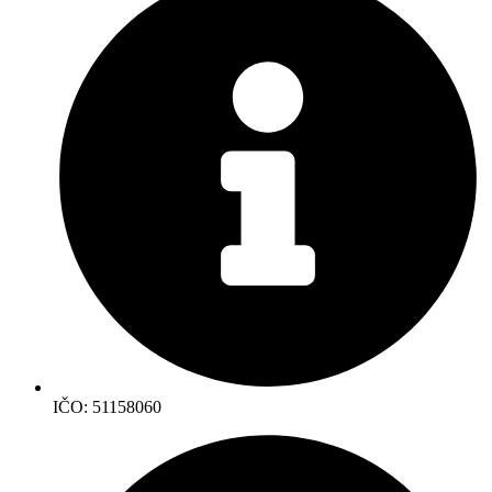
IČO: 51158060