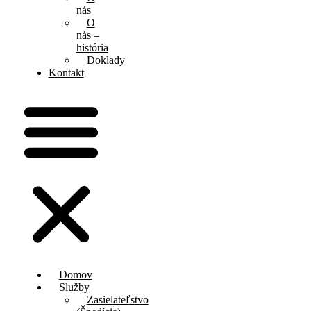
nás
O
nás –
história
Doklady
Kontakt
Domov
Služby
Zasielateľstvo