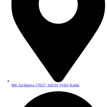
Mjr. Archipova 170/27, 026 01 Vyšný Kubín