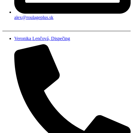
alex@roulageplus.sk
Veronika Lenčová, Dispečing