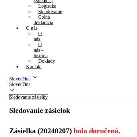
(Špedícia)
Logistika
Skladovanie
Colná
deklarácia
O nás
O
nás
O
nás –
história
Doklady
Kontakt
Slovenčina
Slovenčina
Sledovanie zásielky
Sledovanie zásielok
Zásielka (20240207)
bola doručená.