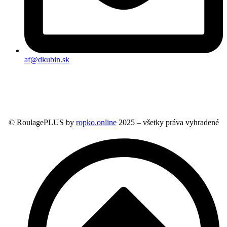
af@dkubin.sk
© RoulagePLUS by
ropko.online
2025 – všetky práva vyhradené