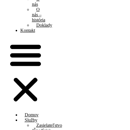
nás
O
nás –
história
Doklady
Kontakt
Domov
Služby
Zasielateľstvo