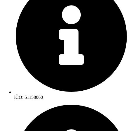
IČO: 51158060