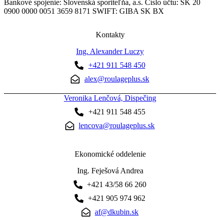
Bankové spojenie: Slovenská sporiteľňa, a.s. Číslo účtu: SK 20
0900 0000 0051 3659 8171 SWIFT: GIBA SK BX
Kontakty
Ing. Alexander Luczy
+421 911 548 450
alex@roulageplus.sk
Veronika Lenčová, Dispečing
+421 911 548 455
lencova@roulageplus.sk
Ekonomické oddelenie
Ing. Feješová Andrea
+421 43/58 66 260
+421 905 974 962
af@dkubin.sk