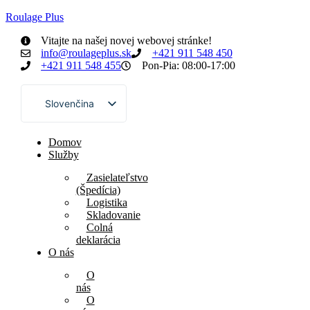
Roulage Plus
Vitajte na našej novej webovej stránke!
info@roulageplus.sk
+421 911 548 450
+421 911 548 455
Pon-Pia: 08:00-17:00
Slovenčina
English
Domov
Français
Služby
Zasielateľstvo
(Špedícia)
Logistika
Skladovanie
Colná
deklarácia
O nás
O
nás
O