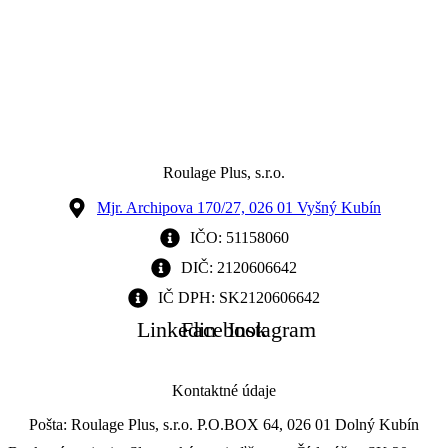
Roulage Plus, s.r.o.
Mjr. Archipova 170/27, 026 01 Vyšný Kubín
IČO: 51158060
DIČ: 2120606642
IČ DPH: SK2120606642
Linkedin
Facebook
Instagram
Kontaktné údaje
Pošta: Roulage Plus, s.r.o. P.O.BOX 64, 026 01 Dolný Kubín