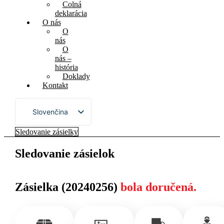
Colná
deklarácia
O nás
O
nás
O
nás –
história
Doklady
Kontakt
Slovenčina
English
Sledovanie zásielky
Français
Sledovanie zásielok
Zásielka (20240256)
bola doručená.