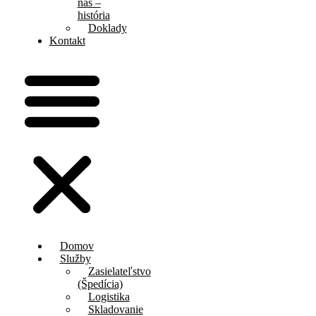
nás –
história
Doklady
Kontakt
Domov
Služby
Zasielateľstvo
(Špedícia)
Logistika
Skladovanie