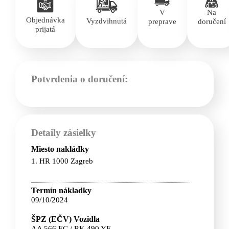
V
Na
Objednávka
Vyzdvihnutá
preprave
doručení
prijatá
Potvrdenia o doručení:
Detaily zásielky
Miesto nakládky
1. HR 1000 Zagreb
Termín nákladky
09/10/2024
ŠPZ (EČV) Vozidla
AA 566 EC / RK 490 YF