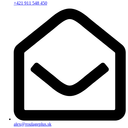
+421 911 548 450
alex@roulageplus.sk