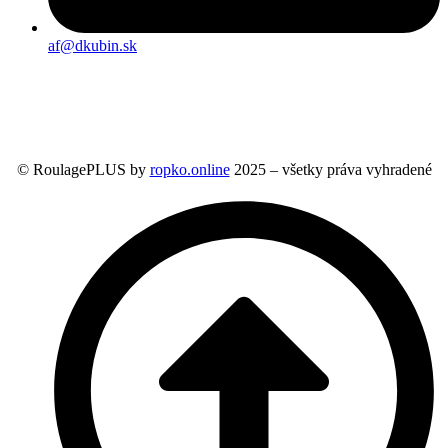
af@dkubin.sk
© RoulagePLUS by
ropko.online
2025 – všetky práva vyhradené