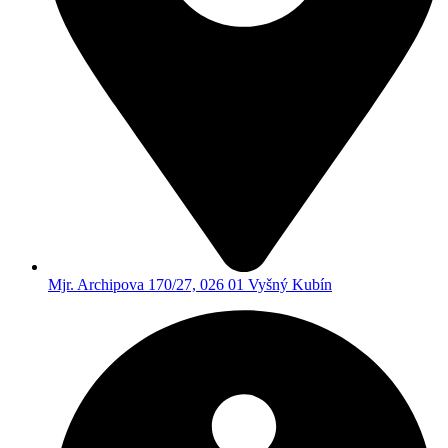
Mjr. Archipova 170/27, 026 01 Vyšný Kubín