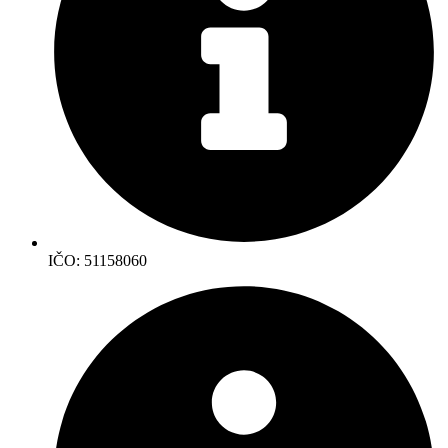
IČO: 51158060