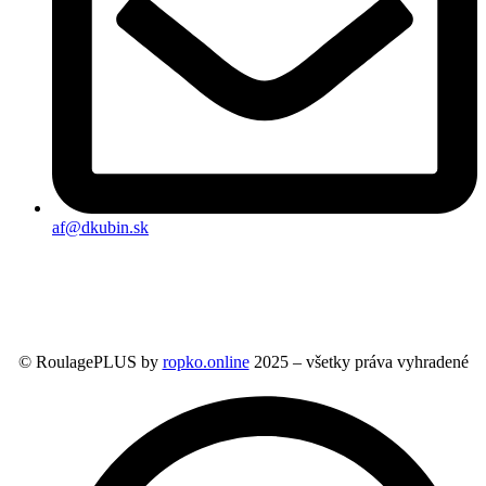
af@dkubin.sk
© RoulagePLUS by
ropko.online
2025 – všetky práva vyhradené