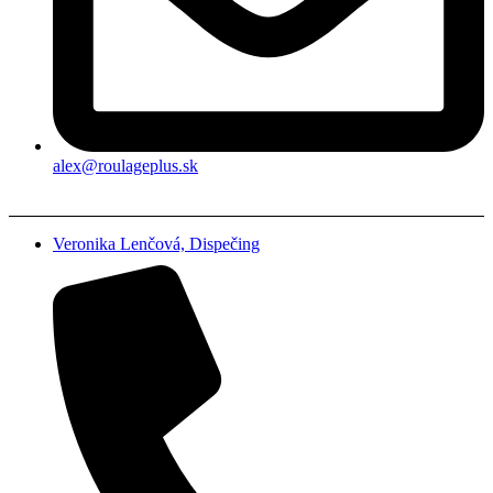
alex@roulageplus.sk
Veronika Lenčová, Dispečing