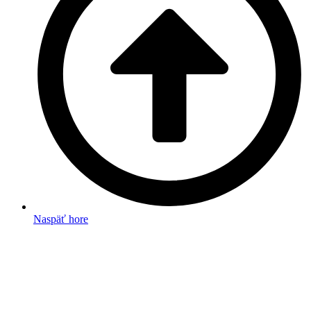
Naspäť hore