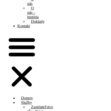
nás
O
nás –
história
Doklady
Kontakt
Domov
Služby
Zasielateľstvo