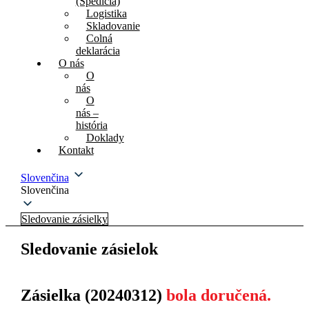
(Špedícia)
Logistika
Skladovanie
Colná
deklarácia
O nás
O
nás
O
nás –
história
Doklady
Kontakt
Slovenčina
Slovenčina
Sledovanie zásielky
Sledovanie zásielok
Zásielka (20240312)
bola doručená.