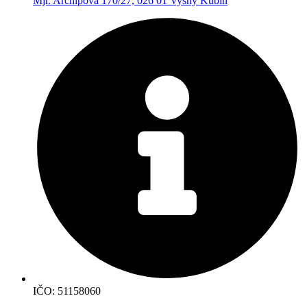
Mjr. Archipova 170/27, 026 01 Vyšný Kubín
IČO: 51158060