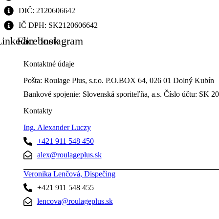
DIČ: 2120606642
IČ DPH: SK2120606642
Linkedin
Facebook
Instagram
Kontaktné údaje
Pošta: Roulage Plus, s.r.o. P.O.BOX 64, 026 01 Dolný Kubín
Bankové spojenie: Slovenská sporiteľňa, a.s. Číslo účtu: 
Kontakty
Ing. Alexander Luczy
+421 911 548 450
alex@roulageplus.sk
Veronika Lenčová, Dispečing
+421 911 548 455
lencova@roulageplus.sk