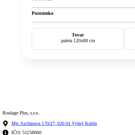
Poznámka
Tovar
paleta 120x80 cm
Roulage Plus, s.r.o.
Mjr. Archipova 170/27, 026 01 Vyšný Kubín
IČO: 51158060