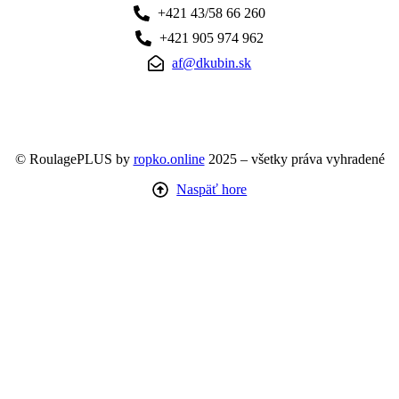
+421 43/58 66 260
+421 905 974 962
af@dkubin.sk
© RoulagePLUS by
ropko.online
2025 – všetky práva vyhradené
Naspäť hore