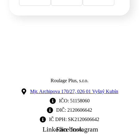
Roulage Plus, s.r.o.
Mjr. Archipova 170/27, 026 01 Vyšný Kubín
IČO: 51158060
DIČ: 2120606642
IČ DPH: SK2120606642
Linkedin
Facebook
Instagram