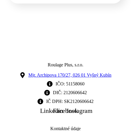
Roulage Plus, s.r.o.
Mjr. Archipova 170/27, 026 01 Vyšný Kubín
IČO: 51158060
DIČ: 2120606642
IČ DPH: SK2120606642
Linkedin
Facebook
Instagram
Kontaktné údaje