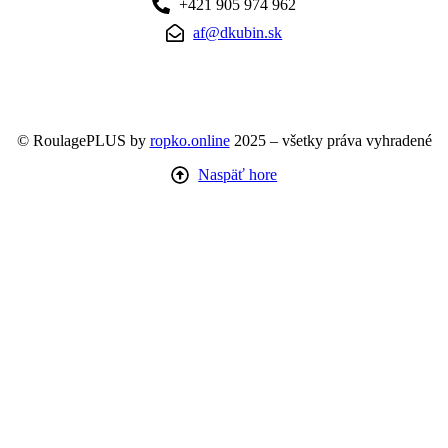
+421 905 974 962
af@dkubin.sk
© RoulagePLUS by
ropko.online
2025 – všetky práva vyhradené
Naspäť hore