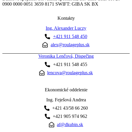
0900 0000 0051 3659 8171 SWIFT: GIBA SK BX
Kontakty
Ing. Alexander Luczy
+421 911 548 450
alex@roulageplus.sk
Veronika Lenčová, Dispečing
+421 911 548 455
lencova@roulageplus.sk
Ekonomické oddelenie
Ing. Feješová Andrea
+421 43/58 66 260
+421 905 974 962
af@dkubin.sk