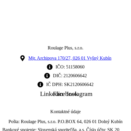
Roulage Plus, s.r.o.
Mjr. Archipova 170/27, 026 01 Vyšný Kubín
IČO: 51158060
DIČ: 2120606642
IČ DPH: SK2120606642
Linkedin
Facebook
Instagram
Kontaktné údaje
Pošta: Roulage Plus, s.r.o. P.O.BOX 64, 026 01 Dolný Kubín
Bankové spojenie: Slovenská sporiteľňa, a.s. Číslo účtu: SK 20