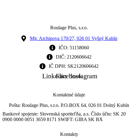
Roulage Plus, s.r.o.
Mjr. Archipova 170/27, 026 01 Vyšný Kubín
IČO: 51158060
DIČ: 2120606642
IČ DPH: SK2120606642
Linkedin
Facebook
Instagram
Kontaktné údaje
Pošta: Roulage Plus, s.r.o. P.O.BOX 64, 026 01 Dolný Kubín
Bankové spojenie: Slovenská sporiteľňa, a.s. Číslo účtu: SK 20
0900 0000 0051 3659 8171 SWIFT: GIBA SK BX
Kontakty