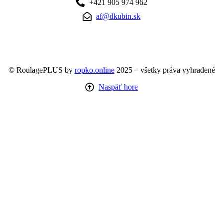
+421 905 974 962
af@dkubin.sk
© RoulagePLUS by
ropko.online
2025 – všetky práva vyhradené
Naspäť hore