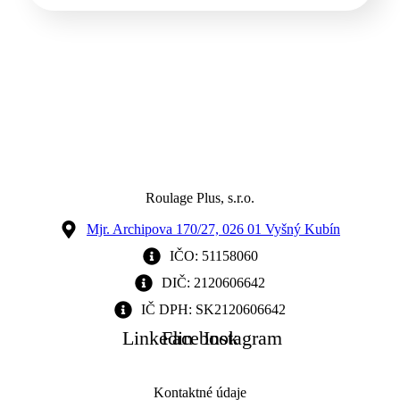
Roulage Plus, s.r.o.
Mjr. Archipova 170/27, 026 01 Vyšný Kubín
IČO: 51158060
DIČ: 2120606642
IČ DPH: SK2120606642
Linkedin
Facebook
Instagram
Kontaktné údaje