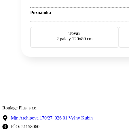
Poznámka
Tovar
2 palety 120x80 cm
Roulage Plus, s.r.o.
Mjr. Archipova 170/27, 026 01 Vyšný Kubín
IČO: 51158060