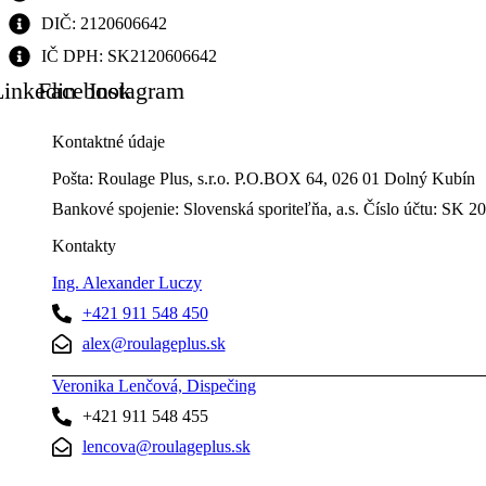
DIČ: 2120606642
IČ DPH: SK2120606642
Linkedin
Facebook
Instagram
Kontaktné údaje
Pošta: Roulage Plus, s.r.o. P.O.BOX 64, 026 01 Dolný Kubín
Bankové spojenie: Slovenská sporiteľňa, a.s. Číslo účtu: 
Kontakty
Ing. Alexander Luczy
+421 911 548 450
alex@roulageplus.sk
Veronika Lenčová, Dispečing
+421 911 548 455
lencova@roulageplus.sk