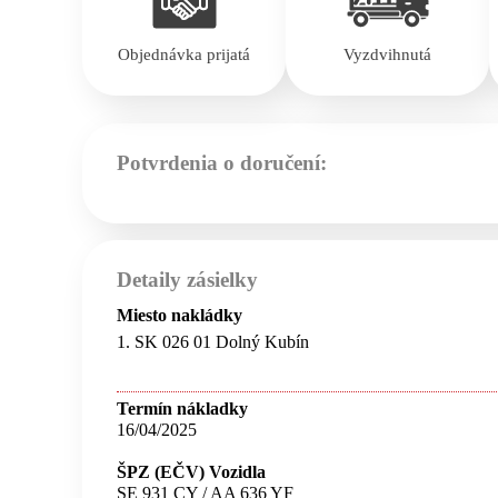
Objednávka prijatá
Vyzdvihnutá
Potvrdenia o doručení:
Detaily zásielky
Miesto nakládky
1. SK 026 01 Dolný Kubín
Termín nákladky
16/04/2025
ŠPZ (EČV) Vozidla
SE 931 CY / AA 636 YF