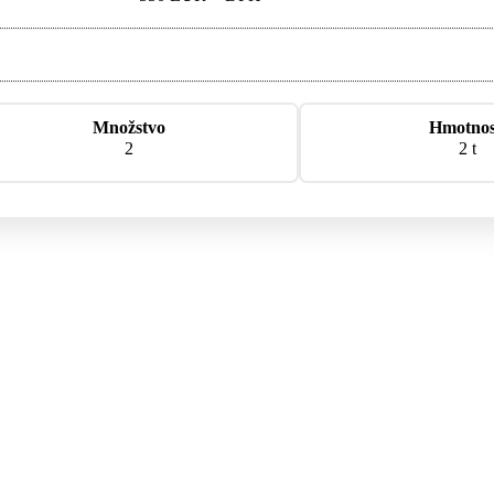
Množstvo
Hmotno
2
2 t