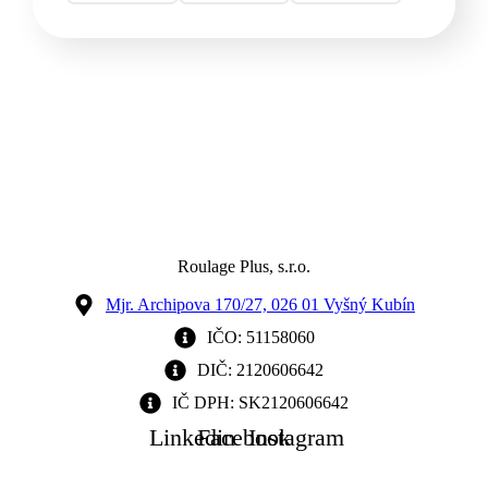
Roulage Plus, s.r.o.
Mjr. Archipova 170/27, 026 01 Vyšný Kubín
IČO: 51158060
DIČ: 2120606642
IČ DPH: SK2120606642
Linkedin
Facebook
Instagram