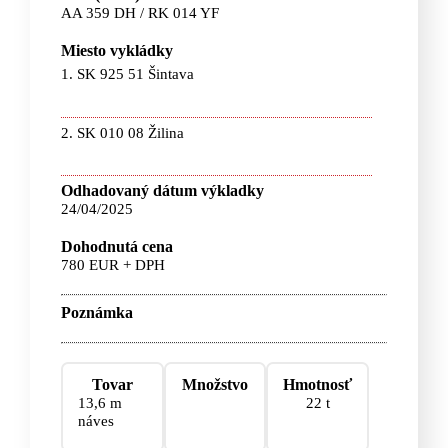
AA 359 DH / RK 014 YF
Miesto vykládky
1. SK 925 51 Šintava
2. SK 010 08 Žilina
Odhadovaný dátum výkladky
24/04/2025
Dohodnutá cena
780 EUR + DPH
Poznámka
Tovar
Množstvo
Hmotnosť
13,6 m
22 t
náves