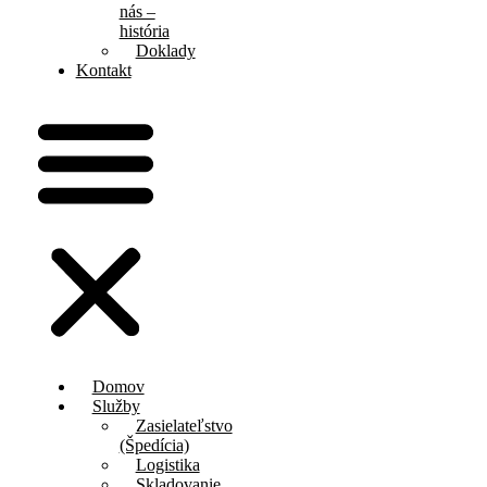
nás –
história
Doklady
Kontakt
Domov
Služby
Zasielateľstvo
(Špedícia)
Logistika
Skladovanie