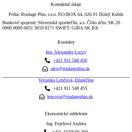
Kontaktné údaje
Pošta: Roulage Plus, s.r.o. P.O.BOX 64, 026 01 Dolný Kubín
Bankové spojenie: Slovenská sporiteľňa, a.s. Číslo účtu: SK 20
0900 0000 0051 3659 8171 SWIFT: GIBA SK BX
Kontakty
Ing. Alexander Luczy
+421 911 548 450
alex@roulageplus.sk
Veronika Lenčová, Dispečing
+421 911 548 455
lencova@roulageplus.sk
Ekonomické oddelenie
Ing. Feješová Andrea
+421 43/58 66 260