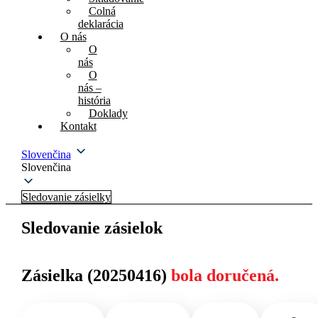
Colná
deklarácia
O nás
O
nás
O
nás –
história
Doklady
Kontakt
Slovenčina
Slovenčina
Sledovanie zásielky
Sledovanie zásielok
Zásielka (20250416)
bola doručená.