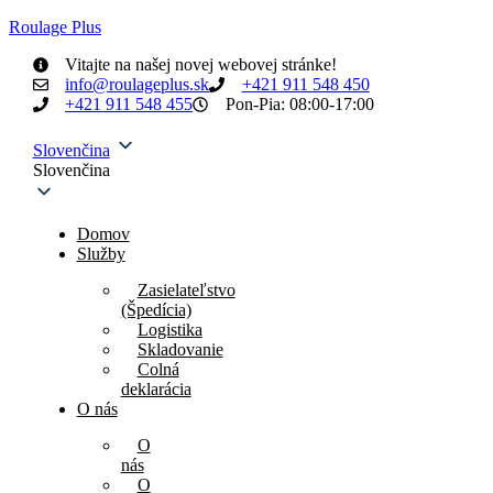
Roulage Plus
Vitajte na našej novej webovej stránke!
info@roulageplus.sk
+421 911 548 450
+421 911 548 455
Pon-Pia: 08:00-17:00
Slovenčina
Slovenčina
Domov
Služby
Zasielateľstvo
(Špedícia)
Logistika
Skladovanie
Colná
deklarácia
O nás
O
nás
O