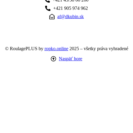
+421 905 974 962
af@dkubin.sk
© RoulagePLUS by
ropko.online
2025 – všetky práva vyhradené
Naspäť hore