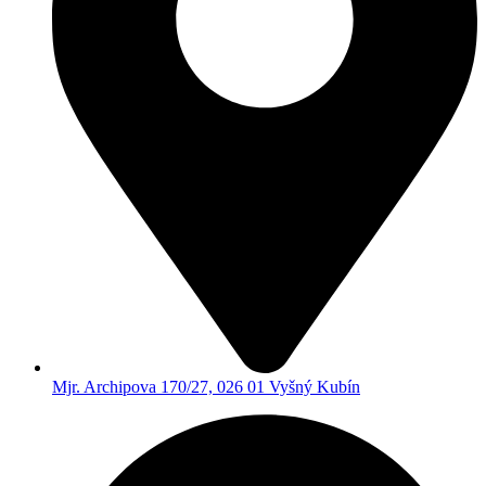
Mjr. Archipova 170/27, 026 01 Vyšný Kubín