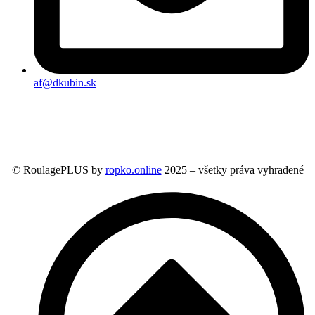
af@dkubin.sk
© RoulagePLUS by
ropko.online
2025 – všetky práva vyhradené