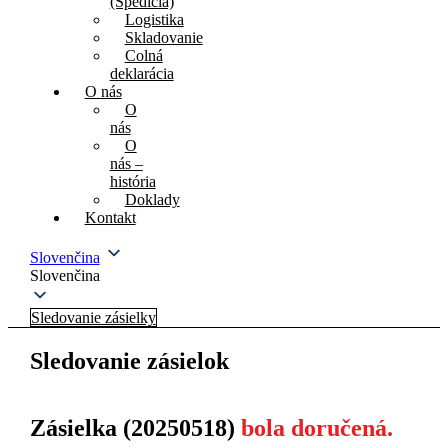
(Špedícia)
Logistika
Skladovanie
Colná
deklarácia
O nás
O
nás
O
nás –
história
Doklady
Kontakt
Slovenčina
Slovenčina
Sledovanie zásielky
Sledovanie zásielok
Zásielka (20250518)
bola doručená.