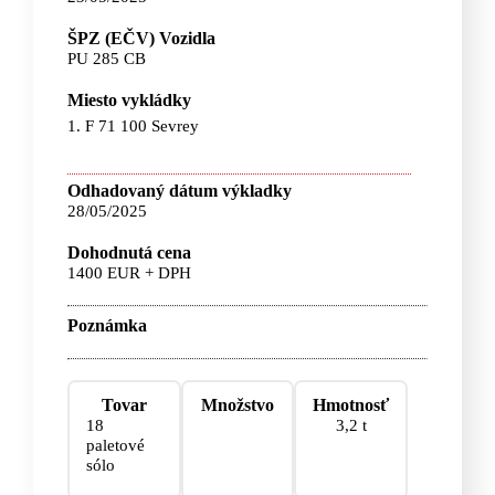
ŠPZ (EČV) Vozidla
PU 285 CB
Miesto vykládky
1. F 71 100 Sevrey
Odhadovaný dátum výkladky
28/05/2025
Dohodnutá cena
1400 EUR + DPH
Poznámka
Tovar
Množstvo
Hmotnosť
18
3,2 t
paletové
sólo