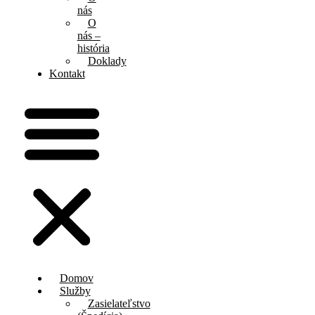
nás
O
nás –
história
Doklady
Kontakt
Domov
Služby
Zasielateľstvo