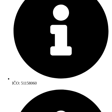
IČO: 51158060