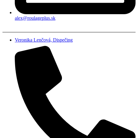
alex@roulageplus.sk
Veronika Lenčová, Dispečing