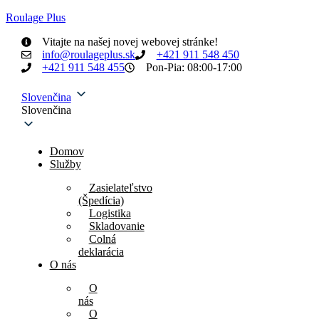
Roulage Plus
Vitajte na našej novej webovej stránke!
info@roulageplus.sk
+421 911 548 450
+421 911 548 455
Pon-Pia: 08:00-17:00
Slovenčina
Slovenčina
Domov
Služby
Zasielateľstvo
(Špedícia)
Logistika
Skladovanie
Colná
deklarácia
O nás
O
nás
O