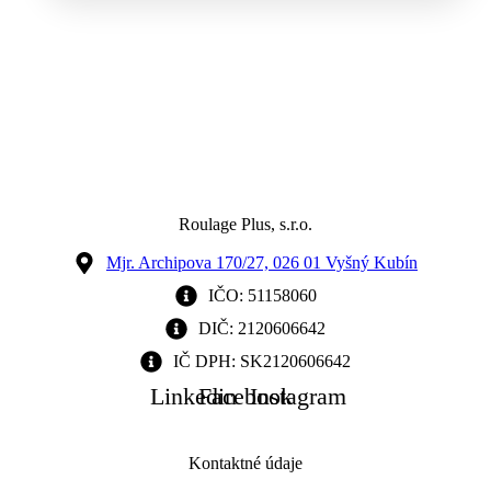
Roulage Plus, s.r.o.
Mjr. Archipova 170/27, 026 01 Vyšný Kubín
IČO: 51158060
DIČ: 2120606642
IČ DPH: SK2120606642
Linkedin
Facebook
Instagram
Kontaktné údaje