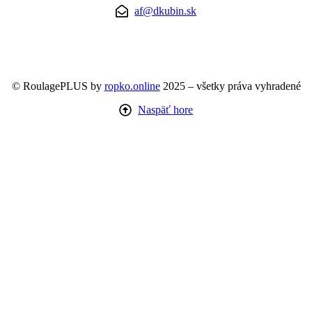
af@dkubin.sk
© RoulagePLUS by
ropko.online
2025 – všetky práva vyhradené
Naspäť hore