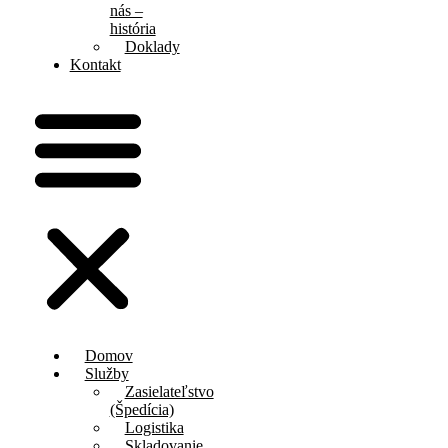
nás –
história
Doklady
Kontakt
Domov
Služby
Zasielateľstvo
(Špedícia)
Logistika
Skladovanie