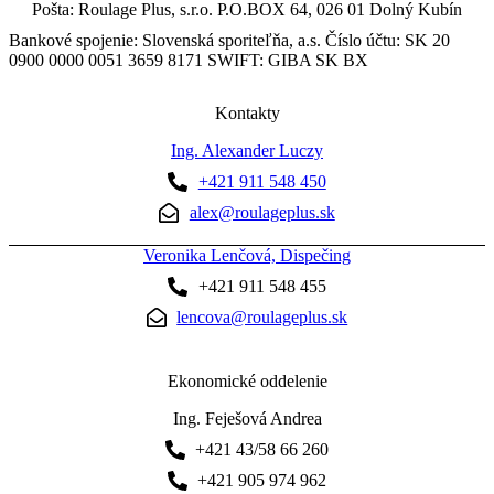
Pošta: Roulage Plus, s.r.o. P.O.BOX 64, 026 01 Dolný Kubín
Bankové spojenie: Slovenská sporiteľňa, a.s. Číslo účtu: SK 20
0900 0000 0051 3659 8171 SWIFT: GIBA SK BX
Kontakty
Ing. Alexander Luczy
+421 911 548 450
alex@roulageplus.sk
Veronika Lenčová, Dispečing
+421 911 548 455
lencova@roulageplus.sk
Ekonomické oddelenie
Ing. Feješová Andrea
+421 43/58 66 260
+421 905 974 962