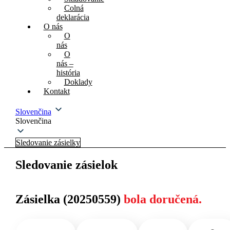
Colná
deklarácia
O nás
O
nás
O
nás –
história
Doklady
Kontakt
Slovenčina
Slovenčina
Sledovanie zásielky
Sledovanie zásielok
Zásielka (20250559)
bola doručená.