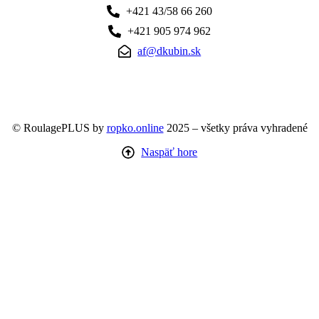
+421 43/58 66 260
+421 905 974 962
af@dkubin.sk
© RoulagePLUS by
ropko.online
2025 – všetky práva vyhradené
Naspäť hore