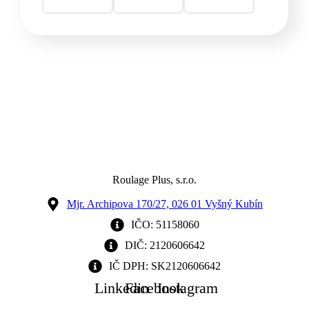
Roulage Plus, s.r.o.
Mjr. Archipova 170/27, 026 01 Vyšný Kubín
IČO: 51158060
DIČ: 2120606642
IČ DPH: SK2120606642
Linkedin
Facebook
Instagram