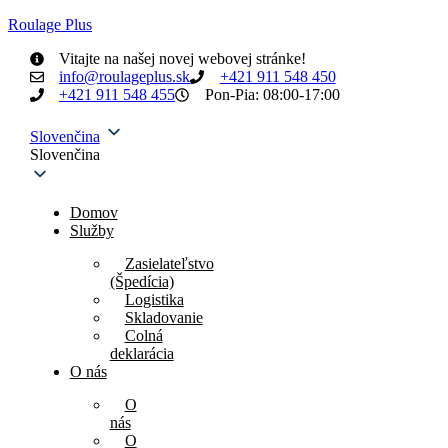
Roulage Plus
Vitajte na našej novej webovej stránke!
info@roulageplus.sk
+421 911 548 450
+421 911 548 455
Pon-Pia: 08:00-17:00
Slovenčina
Slovenčina
Domov
Služby
Zasielateľstvo
(Špedícia)
Logistika
Skladovanie
Colná
deklarácia
O nás
O
nás
O