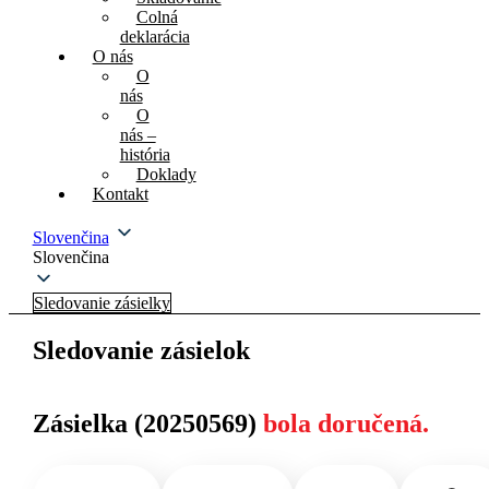
Colná
deklarácia
O nás
O
nás
O
nás –
história
Doklady
Kontakt
Slovenčina
Slovenčina
Sledovanie zásielky
Sledovanie zásielok
Zásielka (20250569)
bola doručená.