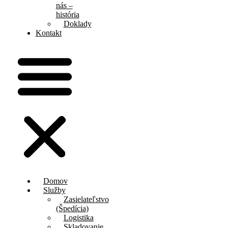
nás –
história
Doklady
Kontakt
Domov
Služby
Zasielateľstvo
(Špedícia)
Logistika
Skladovanie