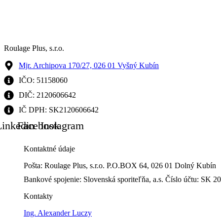
Roulage Plus, s.r.o.
Mjr. Archipova 170/27, 026 01 Vyšný Kubín
IČO: 51158060
DIČ: 2120606642
IČ DPH: SK2120606642
Linkedin
Facebook
Instagram
Kontaktné údaje
Pošta: Roulage Plus, s.r.o. P.O.BOX 64, 026 01 Dolný Kubín
Bankové spojenie: Slovenská sporiteľňa, a.s. Číslo účtu: 
Kontakty
Ing. Alexander Luczy