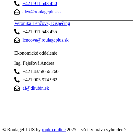
+421 911 548 450
alex@roulageplus.sk
Veronika Lenčová, Dispečing
+421 911 548 455
lencova@roulageplus.sk
Ekonomické oddelenie
Ing. Feješová Andrea
+421 43/58 66 260
+421 905 974 962
af@dkubin.sk
© RoulagePLUS by
ropko.online
2025 – všetky práva vyhradené