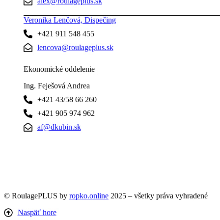
alex@roulageplus.sk
Veronika Lenčová, Dispečing
+421 911 548 455
lencova@roulageplus.sk
Ekonomické oddelenie
Ing. Feješová Andrea
+421 43/58 66 260
+421 905 974 962
af@dkubin.sk
© RoulagePLUS by
ropko.online
2025 – všetky práva vyhradené
Naspäť hore