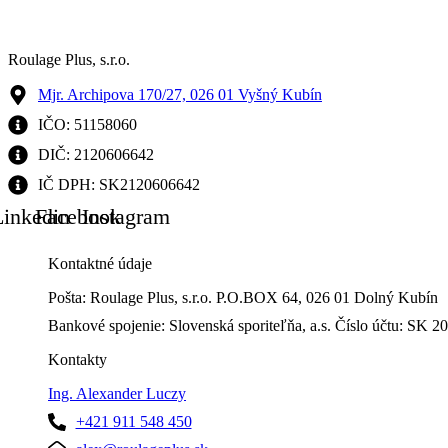
Roulage Plus, s.r.o.
Mjr. Archipova 170/27, 026 01 Vyšný Kubín
IČO: 51158060
DIČ: 2120606642
IČ DPH: SK2120606642
Linkedin
Facebook
Instagram
Kontaktné údaje
Pošta: Roulage Plus, s.r.o. P.O.BOX 64, 026 01 Dolný Kubín
Bankové spojenie: Slovenská sporiteľňa, a.s. Číslo účtu: 
Kontakty
Ing. Alexander Luczy
+421 911 548 450