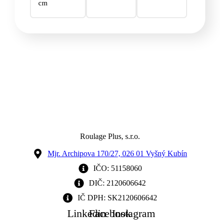
cm
Roulage Plus, s.r.o.
Mjr. Archipova 170/27, 026 01 Vyšný Kubín
IČO: 51158060
DIČ: 2120606642
IČ DPH: SK2120606642
Linkedin
Facebook
Instagram