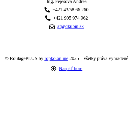
Ing. Feješová Andrea
+421 43/58 66 260
+421 905 974 962
af@dkubin.sk
© RoulagePLUS by
ropko.online
2025 – všetky práva vyhradené
Naspäť hore