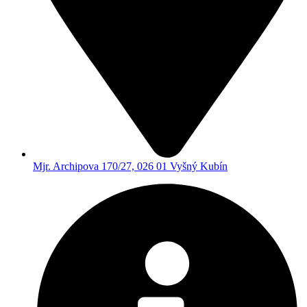
Mjr. Archipova 170/27, 026 01 Vyšný Kubín