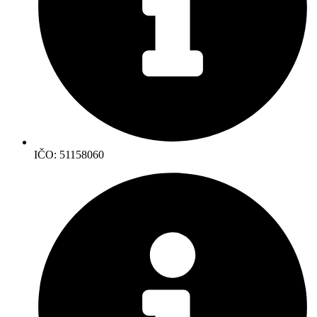
IČO: 51158060