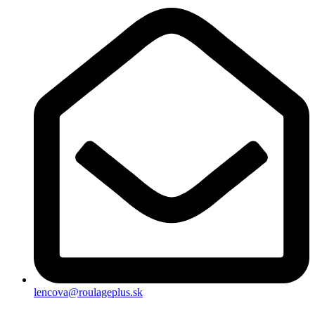
lencova@roulageplus.sk