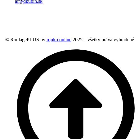
af@dkubin.sk
© RoulagePLUS by
ropko.online
2025 – všetky práva vyhradené