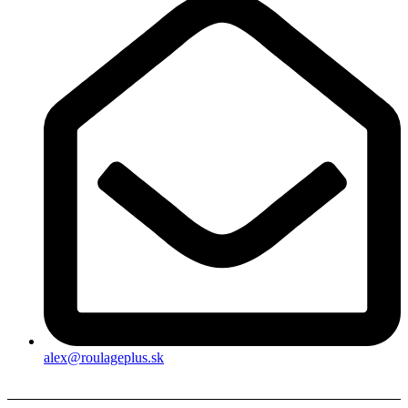
alex@roulageplus.sk